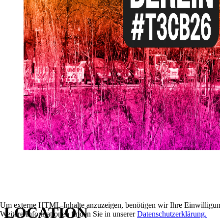
Um externe HTML-Inhalte anzuzeigen, benötigen wir Ihre Einwilligun
LOCATION
Weitere Informationen finden Sie in unserer
Datenschutzerklärung.