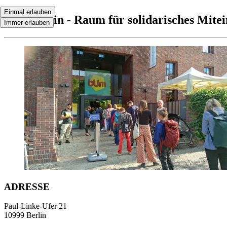
Einmal erlauben
bUm.berlin - Raum für solidarisches Mite
Immer erlauben
ADRESSE
Paul-Linke-Ufer 21
10999 Berlin